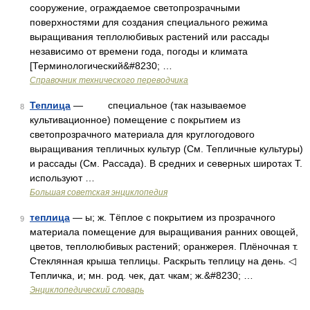
сооружение, ограждаемое светопрозрачными
поверхностями для создания специального режима
выращивания теплолюбивых растений или рассады
независимо от времени года, погоды и климата
[Терминологический&#8230; …
Справочник технического переводчика
Теплица
— специальное (так называемое
8
культивационное) помещение с покрытием из
светопрозрачного материала для круглогодового
выращивания тепличных культур (См. Тепличные культуры)
и рассады (См. Рассада). В средних и северных широтах Т.
используют …
Большая советская энциклопедия
теплица
— ы; ж. Тёплое с покрытием из прозрачного
9
материала помещение для выращивания ранних овощей,
цветов, теплолюбивых растений; оранжерея. Плёночная т.
Стеклянная крыша теплицы. Раскрыть теплицу на день. ◁
Тепличка, и; мн. род. чек, дат. чкам; ж.&#8230; …
Энциклопедический словарь