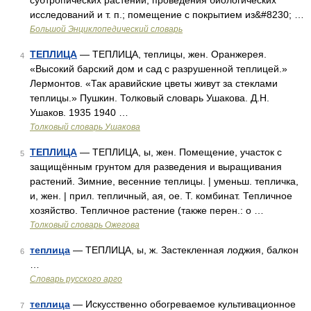
субтропических растений, проведения биологических
исследований и т. п.; помещение с покрытием из&#8230; …
Большой Энциклопедический словарь
ТЕПЛИЦА
— ТЕПЛИЦА, теплицы, жен. Оранжерея.
4
«Высокий барский дом и сад с разрушенной теплицей.»
Лермонтов. «Так аравийские цветы живут за стеклами
теплицы.» Пушкин. Толковый словарь Ушакова. Д.Н.
Ушаков. 1935 1940 …
Толковый словарь Ушакова
ТЕПЛИЦА
— ТЕПЛИЦА, ы, жен. Помещение, участок с
5
защищённым грунтом для разведения и выращивания
растений. Зимние, весенние теплицы. | уменьш. тепличка,
и, жен. | прил. тепличный, ая, ое. Т. комбинат. Тепличное
хозяйство. Тепличное растение (также перен.: о …
Толковый словарь Ожегова
теплица
— ТЕПЛИЦА, ы, ж. Застекленная лоджия, балкон
6
…
Словарь русского арго
теплица
— Искусственно обогреваемое культивационное
7