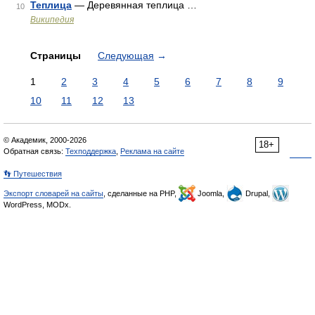
Теплица
— Деревянная теплица …
10
Википедия
Страницы
Следующая
→
1
2
3
4
5
6
7
8
9
10
11
12
13
© Академик, 2000-2026
18+
Обратная связь:
Техподдержка
,
Реклама на сайте
👣 Путешествия
Экспорт словарей на сайты
, сделанные на PHP,
Joomla,
Drupal,
WordPress, MODx.